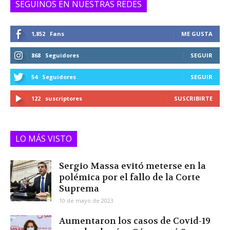
SEGUINOS EN NUESTRAS REDES
1,852
Fans
ME GUSTA
868
Seguidores
SEGUIR
54
Seguidores
SEGUIR
122
suscriptores
SUSCRIBIRTE
LO MÁS VISTO
Sergio Massa evitó meterse en la
polémica por el fallo de la Corte
Suprema
10 de mayo de 2023
Aumentaron los casos de Covid-19