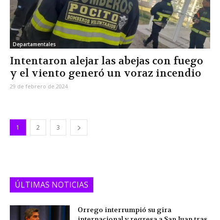
Departamentales
Intentaron alejar las abejas con fuego
y el viento generó un voraz incendio
29 de febrero de 2024
1
2
3
ÚLTIMAS NOTICIAS
Orrego interrumpió su gira
internacional y regresa a San Juan tras