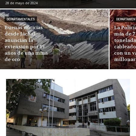
28 de mayo de 2024
DEPARTAMENTALES
DEPARTAMEN
Buenas noticias
La Policí
desde Jáchal:
más de 7
anuncian la
tonelada
extensión por 15
cableado
años de una mina
con un v
de oro
millonar