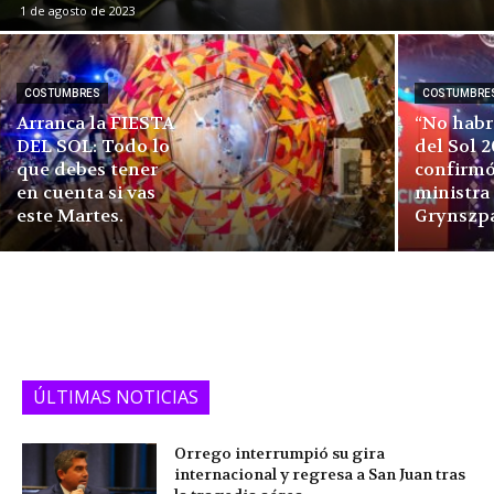
1 de agosto de 2023
COSTUMBRES
COSTUMBRE
Arranca la FIESTA
“No habr
DEL SOL: Todo lo
del Sol 2
que debes tener
confirmó
en cuenta si vas
ministra
este Martes.
Grynszp
ÚLTIMAS NOTICIAS
Orrego interrumpió su gira
internacional y regresa a San Juan tras