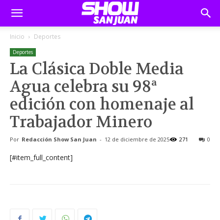
Inicio
Deportes
Deportes
La Clásica Doble Media
Agua celebra su 98ª
edición con homenaje al
Trabajador Minero
Por
Redacción Show San Juan
-
12 de diciembre de 2025
271
0
[#item_full_content]