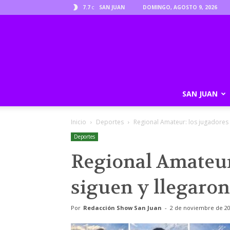
7.7
SAN JUAN
DOMINGO, AGOSTO 9, 2026
C
SAN JUAN
Inicio
Deportes
Regional Amateur: los jugadores q
Deportes
Regional Amateur
siguen y llegaron
Por
Redacción Show San Juan
-
2 de noviembre de 2