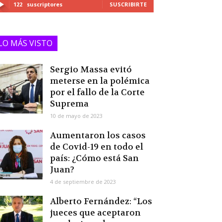
122
suscriptores
SUSCRIBIRTE
LO MÁS VISTO
Sergio Massa evitó
meterse en la polémica
por el fallo de la Corte
Suprema
10 de mayo de 2023
Aumentaron los casos
de Covid-19 en todo el
país: ¿Cómo está San
Juan?
4 de septiembre de 2023
Alberto Fernández: “Los
jueces que aceptaron