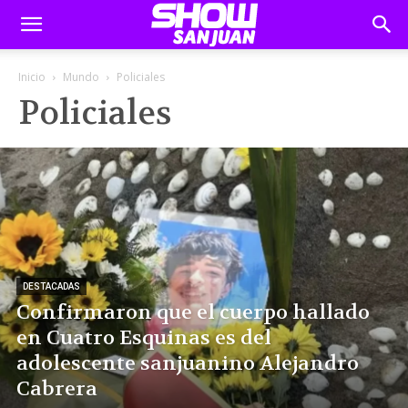
Inicio
Mundo
Policiales
Policiales
DESTACADAS
Confirmaron que el cuerpo hallado
en Cuatro Esquinas es del
adolescente sanjuanino Alejandro
Cabrera