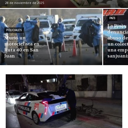
28 de noviembre de 2025
PAÍS
La Rioja:
POLICIALES
denunci
Murió un
abuso de
motociclista en
un colec
Ruta 40 en San
una emp
Juan
sanjuani