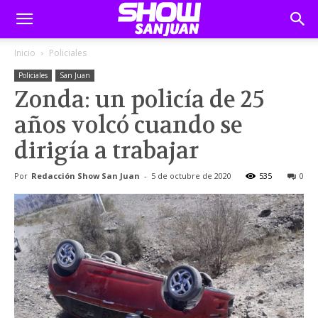
Inicio
Policiales
Policiales
San Juan
Zonda: un policía de 25
años volcó cuando se
dirigía a trabajar
Por
Redacción Show San Juan
-
5 de octubre de 2020
535
0