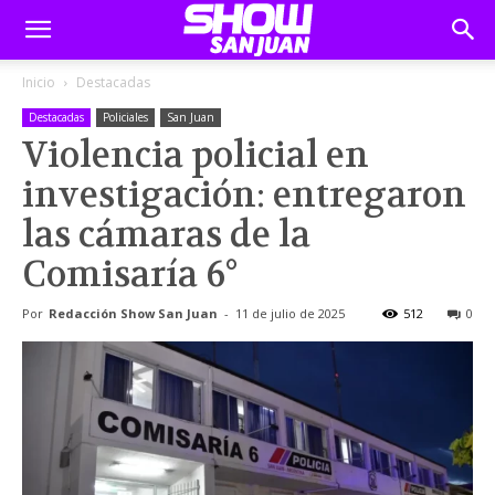
Inicio
Destacadas
Destacadas
Policiales
San Juan
Violencia policial en
investigación: entregaron
las cámaras de la
Comisaría 6°
Por
Redacción Show San Juan
-
11 de julio de 2025
512
0