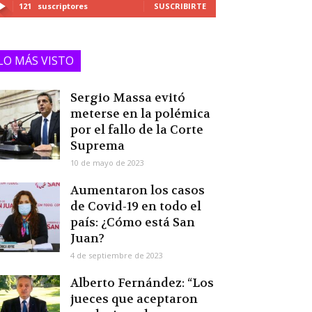
121
suscriptores
SUSCRIBIRTE
LO MÁS VISTO
Sergio Massa evitó
meterse en la polémica
por el fallo de la Corte
Suprema
10 de mayo de 2023
Aumentaron los casos
de Covid-19 en todo el
país: ¿Cómo está San
Juan?
4 de septiembre de 2023
Alberto Fernández: “Los
jueces que aceptaron