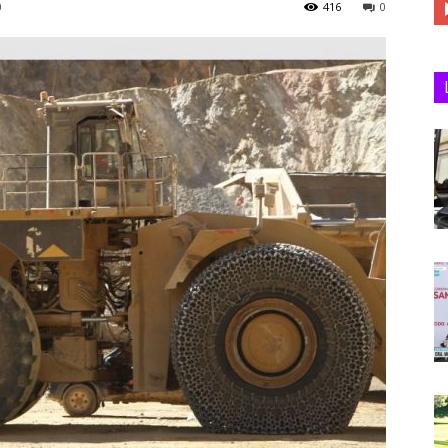
0
416
0
Juan