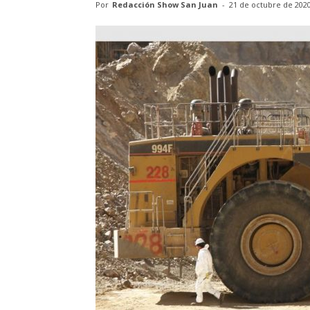
Por
Redacción Show San Juan
-
21 de octubre de 202