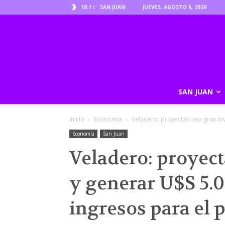
18.1
SAN JUAN
JUEVES, AGOSTO 6, 2026
C
SAN JUAN
Inicio
Economía
Veladero: proyectan una gran inv
Economía
San Juan
Veladero: proyec
y generar U$S 5.
ingresos para el p