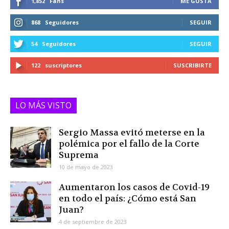
1,852
Fans
ME GUSTA
868
Seguidores
SEGUIR
54
Seguidores
SEGUIR
122
suscriptores
SUSCRIBIRTE
LO MÁS VISTO
Sergio Massa evitó meterse en la
polémica por el fallo de la Corte
Suprema
10 de mayo de 2023
Aumentaron los casos de Covid-19
en todo el país: ¿Cómo está San
Juan?
4 de septiembre de 2023