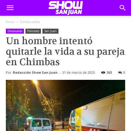
Inicio
Destacadas
Destacadas
Policiales
San Juan
Un hombre intentó
quitarle la vida a su pareja
en Chimbas
Por
Redacción Show San Juan
-
31 de marzo de 2025
363
0