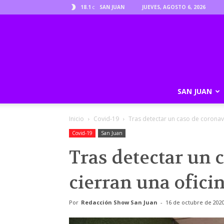
18.1
SAN JUAN
JUEVES, AGOSTO 6, 2026
C
SAN JUAN
Inicio
Covid-19
Tras detectar un caso de coronavi
Covid-19
San Juan
Tras detectar un 
cierran una ofici
Por
Redacción Show San Juan
-
16 de octubre de 202