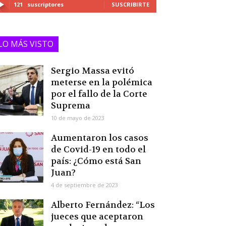
121
suscriptores
SUSCRIBIRTE
LO MÁS VISTO
Sergio Massa evitó
meterse en la polémica
por el fallo de la Corte
Suprema
10 de mayo de 2023
Aumentaron los casos
de Covid-19 en todo el
país: ¿Cómo está San
Juan?
4 de septiembre de 2023
Alberto Fernández: “Los
jueces que aceptaron