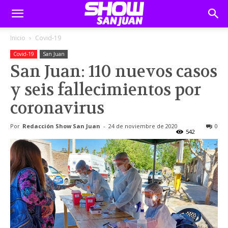
Inicio
Covid-19
Covid-19
San Juan
San Juan: 110 nuevos casos
y seis fallecimientos por
coronavirus
Por
Redacción Show San Juan
-
24 de noviembre de 2020
0
542