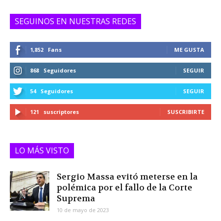
SEGUINOS EN NUESTRAS REDES
1,852
Fans
ME GUSTA
868
Seguidores
SEGUIR
54
Seguidores
SEGUIR
121
suscriptores
SUSCRIBIRTE
LO MÁS VISTO
Sergio Massa evitó meterse en la
polémica por el fallo de la Corte
Suprema
10 de mayo de 2023