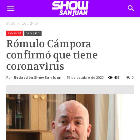
Inicio
Covid-19
Covid-19
San Juan
Rómulo Cámpora
confirmó que tiene
coronavirus
Por
Redacción Show San Juan
-
19 de octubre de 2020
433
0