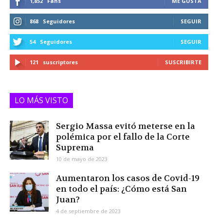
1,852
Fans
ME GUSTA
868
Seguidores
SEGUIR
54
Seguidores
SEGUIR
121
suscriptores
SUSCRIBIRTE
LO MÁS VISTO
Sergio Massa evitó meterse en la
polémica por el fallo de la Corte
Suprema
10 de mayo de 2023
Aumentaron los casos de Covid-19
en todo el país: ¿Cómo está San
Juan?
4 de septiembre de 2023