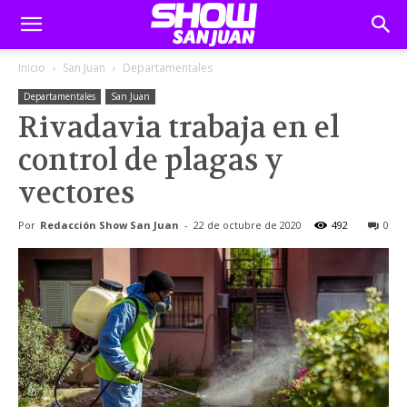
Inicio
San Juan
Departamentales
Departamentales
San Juan
Rivadavia trabaja en el
control de plagas y
vectores
Por
Redacción Show San Juan
-
22 de octubre de 2020
492
0