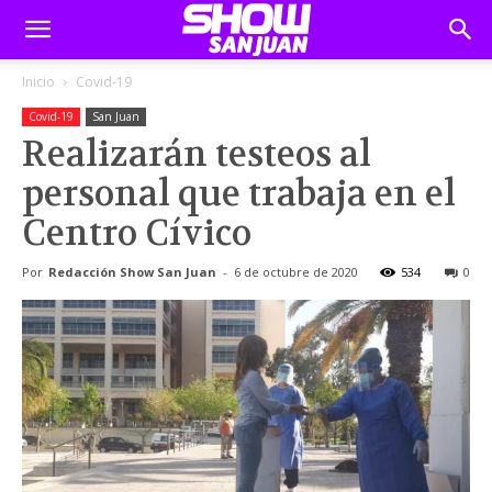
Inicio
Covid-19
Covid-19
San Juan
Realizarán testeos al
personal que trabaja en el
Centro Cívico
Por
Redacción Show San Juan
-
6 de octubre de 2020
534
0