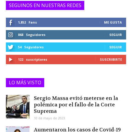
SEGUINOS EN NUESTRAS REDES
1,852
Fans
ME GUSTA
868
Seguidores
SEGUIR
54
Seguidores
SEGUIR
122
suscriptores
SUSCRIBIRTE
LO MÁS VISTO
Sergio Massa evitó meterse en la
polémica por el fallo de la Corte
Suprema
10 de mayo de 2023
Aumentaron los casos de Covid-19