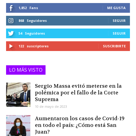
1,852
Fans
ME GUSTA
868
Seguidores
SEGUIR
54
Seguidores
SEGUIR
122
suscriptores
SUSCRIBIRTE
LO MÁS VISTO
Sergio Massa evitó meterse en la
polémica por el fallo de la Corte
Suprema
10 de mayo de 2023
Aumentaron los casos de Covid-19
en todo el país: ¿Cómo está San
Juan?