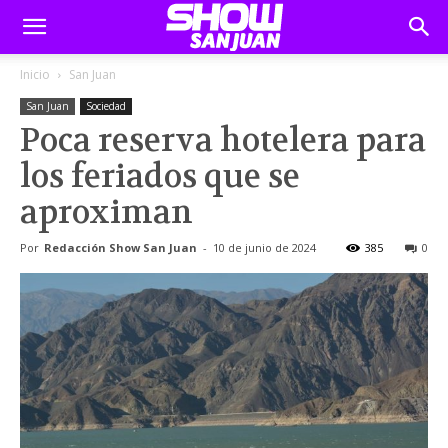
Inicio
San Juan
San Juan
Sociedad
Poca reserva hotelera para
los feriados que se
aproximan
Por
Redacción Show San Juan
-
10 de junio de 2024
385
0