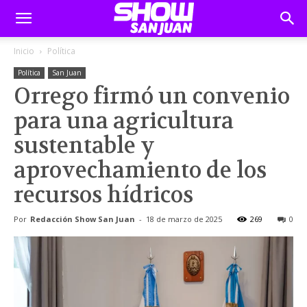
Inicio
Política
Política
San Juan
Orrego firmó un convenio
para una agricultura
sustentable y
aprovechamiento de los
recursos hídricos
Por
Redacción Show San Juan
-
18 de marzo de 2025
269
0