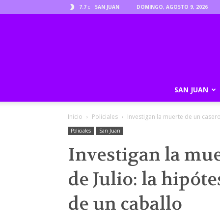
7.7
SAN JUAN
DOMINGO, AGOSTO 9, 2026
C
SAN JUAN
Inicio
Policiales
Investigan la muerte de un casero e
Policiales
San Juan
Investigan la mue
de Julio: la hipót
de un caballo