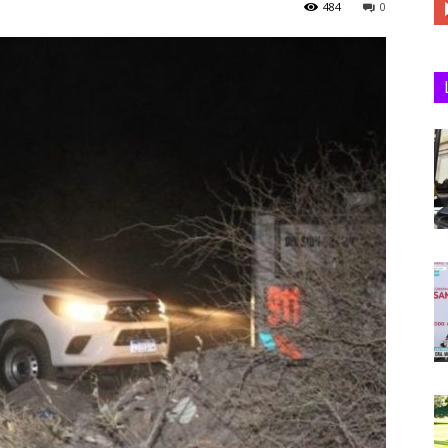
484
0
Juan