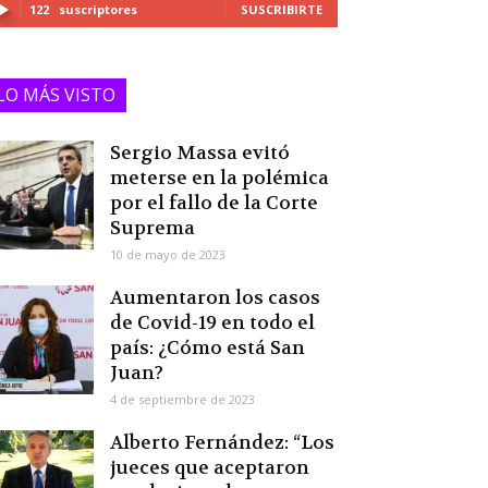
122
suscriptores
SUSCRIBIRTE
LO MÁS VISTO
Sergio Massa evitó
meterse en la polémica
por el fallo de la Corte
Suprema
10 de mayo de 2023
Aumentaron los casos
de Covid-19 en todo el
país: ¿Cómo está San
Juan?
4 de septiembre de 2023
Alberto Fernández: “Los
jueces que aceptaron