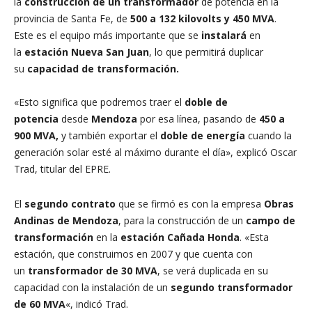
la
construcción de un transformador
de potencia en la
provincia de Santa Fe, de
500 a 132 kilovolts y 450 MVA
.
Este es el equipo más importante que se
instalará
en
la
estación Nueva San Juan
, lo que permitirá duplicar
su
capacidad de transformación.
«Esto significa que podremos traer el
doble de
potencia
desde
Mendoza
por esa línea, pasando de
450 a
900 MVA,
y también exportar el
doble de energía
cuando la
generación solar esté al máximo durante el día», explicó Oscar
Trad, titular del EPRE.
El
segundo contrato
que se firmó es con la empresa
Obras
Andinas de Mendoza
, para la construcción de un
campo de
transformación
en la
estación Cañada Honda
. «Esta
estación, que construimos en 2007 y que cuenta con
un
transformador de 30 MVA
, se verá duplicada en su
capacidad con la instalación de un
segundo transformador
de 60 MVA
«, indicó Trad.