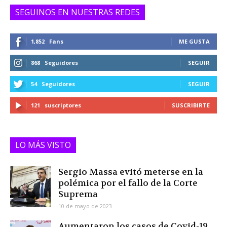
SEGUINOS EN NUESTRAS REDES
1,852
Fans
ME GUSTA
868
Seguidores
SEGUIR
54
Seguidores
SEGUIR
121
suscriptores
SUSCRIBIRTE
LO MÁS VISTO
Sergio Massa evitó meterse en la
polémica por el fallo de la Corte
Suprema
10 de mayo de 2023
Aumentaron los casos de Covid-19