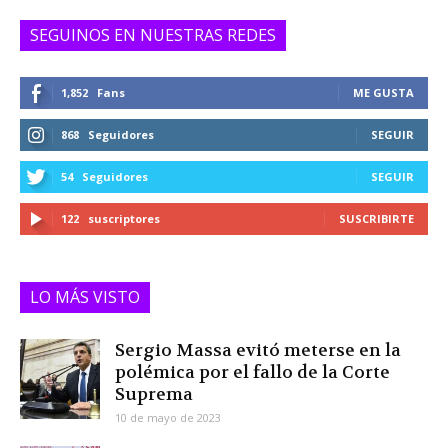
SEGUINOS EN NUESTRAS REDES
1,852
Fans
ME GUSTA
868
Seguidores
SEGUIR
54
Seguidores
SEGUIR
122
suscriptores
SUSCRIBIRTE
LO MÁS VISTO
Sergio Massa evitó meterse en la
polémica por el fallo de la Corte
Suprema
10 de mayo de 2023