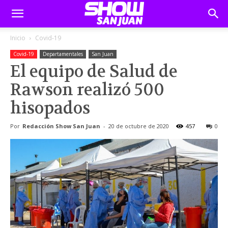
Inicio
Covid-19
Covid-19
Departamentales
San Juan
El equipo de Salud de
Rawson realizó 500
hisopados
Por
Redacción Show San Juan
-
20 de octubre de 2020
457
0