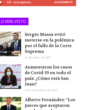
122
suscriptores
SUSCRIBIRTE
LO MÁS VISTO
Sergio Massa evitó
meterse en la polémica
por el fallo de la Corte
Suprema
10 de mayo de 2023
Aumentaron los casos
de Covid-19 en todo el
país: ¿Cómo está San
Juan?
4 de septiembre de 2023
Alberto Fernández: “Los
jueces que aceptaron