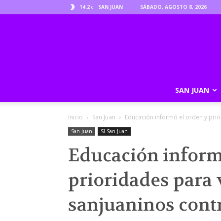
14.2
SAN JUAN
SÁBADO, AGOSTO 8, 2026
C
SAN JUAN
Inicio
San Juan
Educación informó el orden y prio
San Juan
SI San Juan
Educación inform
prioridades para 
sanjuaninos contr