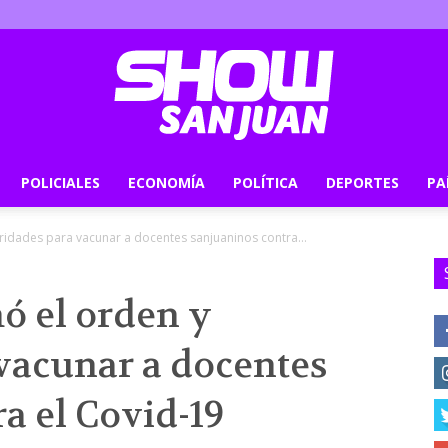
POLICIALES
ECONOMÍA
POLÍTICA
DEPORTES
PA
Show
ridades para vacunar a docentes sanjuaninos contra...
ó el orden y
San
vacunar a docentes
a el Covid-19