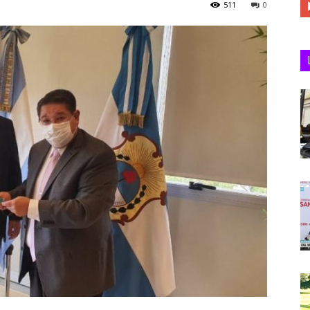
511
0
Juan