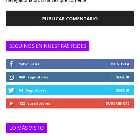
navegador la próxima vez que comente.
SEGUINOS EN NUESTRAS REDES
1,852
Fans
ME GUSTA
868
Seguidores
SEGUIR
54
Seguidores
SEGUIR
122
suscriptores
SUSCRIBIRTE
LO MÁS VISTO