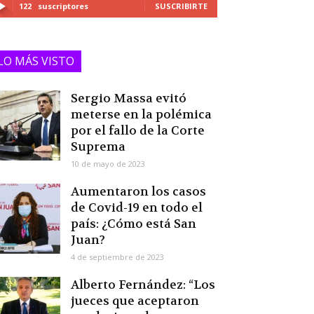
122
suscriptores
SUSCRIBIRTE
LO MÁS VISTO
Sergio Massa evitó
meterse en la polémica
por el fallo de la Corte
Suprema
10 de mayo de 2023
Aumentaron los casos
de Covid-19 en todo el
país: ¿Cómo está San
Juan?
4 de septiembre de 2023
Alberto Fernández: “Los
jueces que aceptaron