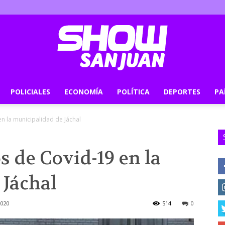
POLICIALES
ECONOMÍA
POLÍTICA
DEPORTES
PA
Show
n la municipalidad de Jáchal
s de Covid-19 en la
San
 Jáchal
2020
514
0