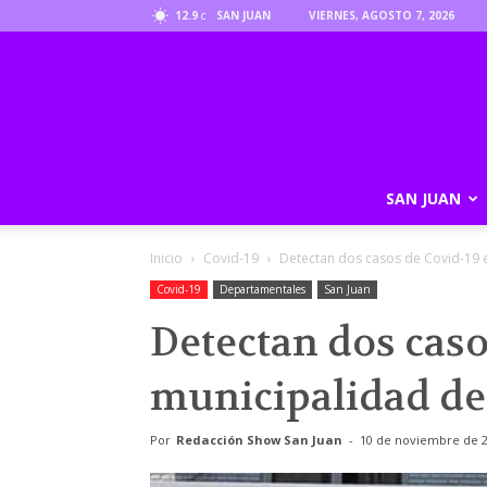
12.9
SAN JUAN
VIERNES, AGOSTO 7, 2026
C
SAN JUAN
Inicio
Covid-19
Detectan dos casos de Covid-19 e
Covid-19
Departamentales
San Juan
Detectan dos caso
municipalidad de
Por
Redacción Show San Juan
-
10 de noviembre de 