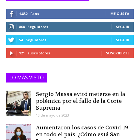
1,852
Fans
ME GUSTA
868
Seguidores
SEGUIR
54
Seguidores
SEGUIR
121
suscriptores
SUSCRIBIRTE
LO MÁS VISTO
Sergio Massa evitó meterse en la
polémica por el fallo de la Corte
Suprema
10 de mayo de 2023
Aumentaron los casos de Covid-19
en todo el país: ¿Cómo está San