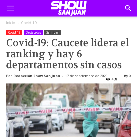
Inicio
Covid-19
Covid-19
Destacadas
San Juan
Covid-19: Caucete lidera el
ranking y hay 6
departamentos sin casos
Por
Redacción Show San Juan
-
17 de septiembre de 2020
0
468