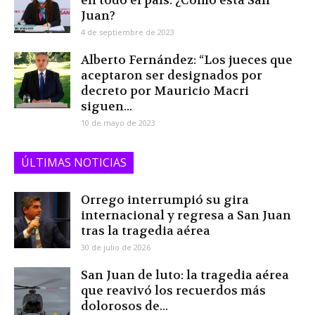
en todo el país: ¿Cómo está San
Juan?
4 de septiembre de 2023
Alberto Fernández: “Los jueces que
aceptaron ser designados por
decreto por Mauricio Macri
siguen...
10 de mayo de 2023
ÚLTIMAS NOTICIAS
Orrego interrumpió su gira
internacional y regresa a San Juan
tras la tragedia aérea
30 de julio de 2026
San Juan de luto: la tragedia aérea
que reavivó los recuerdos más
dolorosos de...