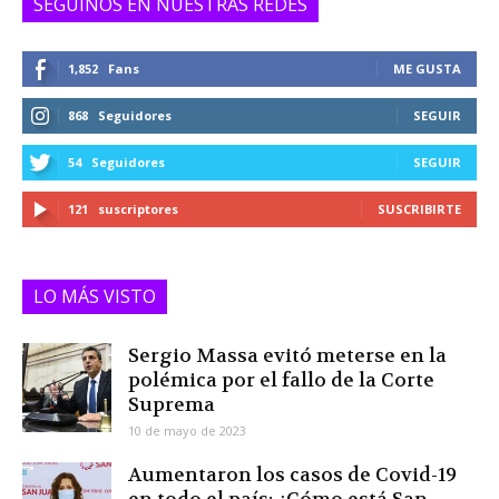
SEGUINOS EN NUESTRAS REDES
1,852
Fans
ME GUSTA
868
Seguidores
SEGUIR
54
Seguidores
SEGUIR
121
suscriptores
SUSCRIBIRTE
LO MÁS VISTO
Sergio Massa evitó meterse en la
polémica por el fallo de la Corte
Suprema
10 de mayo de 2023
Aumentaron los casos de Covid-19