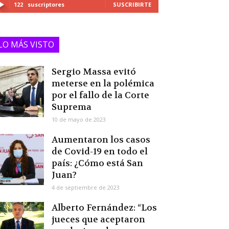
122
suscriptores
SUSCRIBIRTE
LO MÁS VISTO
Sergio Massa evitó
meterse en la polémica
por el fallo de la Corte
Suprema
10 de mayo de 2023
Aumentaron los casos
de Covid-19 en todo el
país: ¿Cómo está San
Juan?
4 de septiembre de 2023
Alberto Fernández: “Los
jueces que aceptaron