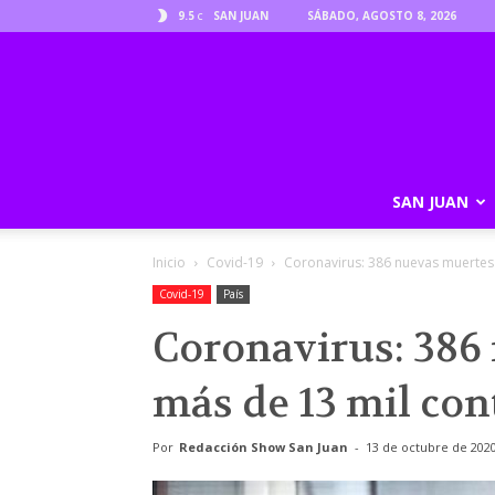
9.5
SAN JUAN
SÁBADO, AGOSTO 8, 2026
C
SAN JUAN
Inicio
Covid-19
Coronavirus: 386 nuevas muertes 
Covid-19
País
Coronavirus: 386
más de 13 mil con
Por
Redacción Show San Juan
-
13 de octubre de 202