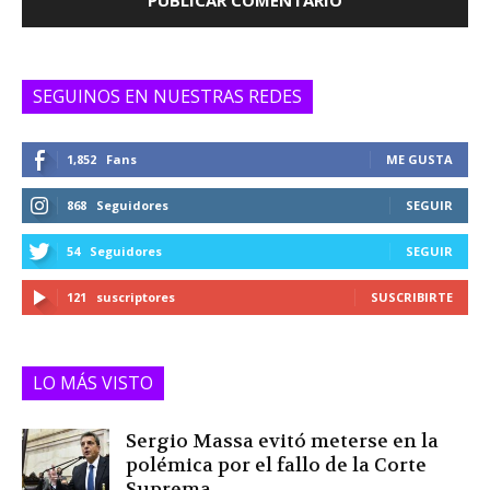
SEGUINOS EN NUESTRAS REDES
1,852
Fans
ME GUSTA
868
Seguidores
SEGUIR
54
Seguidores
SEGUIR
121
suscriptores
SUSCRIBIRTE
LO MÁS VISTO
Sergio Massa evitó meterse en la
polémica por el fallo de la Corte
Suprema