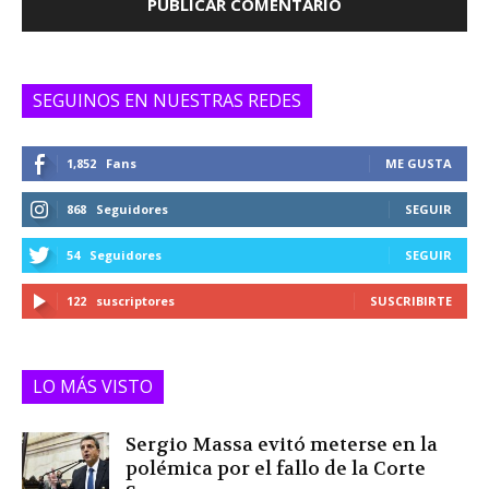
SEGUINOS EN NUESTRAS REDES
1,852
Fans
ME GUSTA
868
Seguidores
SEGUIR
54
Seguidores
SEGUIR
122
suscriptores
SUSCRIBIRTE
LO MÁS VISTO
Sergio Massa evitó meterse en la
polémica por el fallo de la Corte