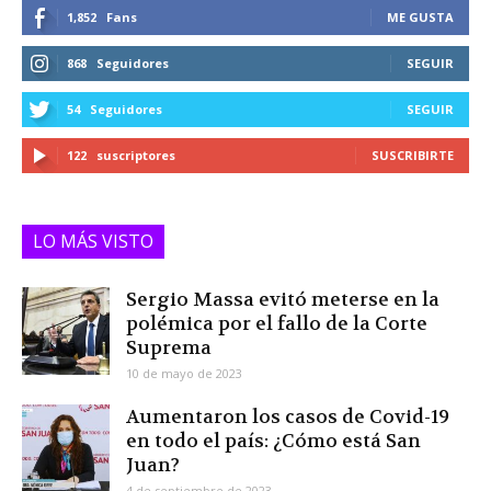
1,852
Fans
ME GUSTA
868
Seguidores
SEGUIR
54
Seguidores
SEGUIR
122
suscriptores
SUSCRIBIRTE
LO MÁS VISTO
Sergio Massa evitó meterse en la
polémica por el fallo de la Corte
Suprema
10 de mayo de 2023
Aumentaron los casos de Covid-19
en todo el país: ¿Cómo está San
Juan?
4 de septiembre de 2023