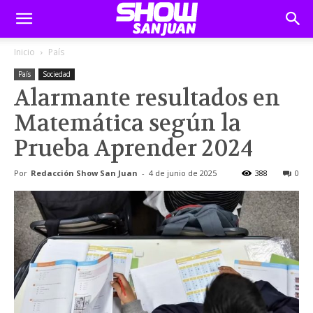
Inicio
País
País
Sociedad
Alarmante resultados en
Matemática según la
Prueba Aprender 2024
Por
Redacción Show San Juan
-
4 de junio de 2025
388
0