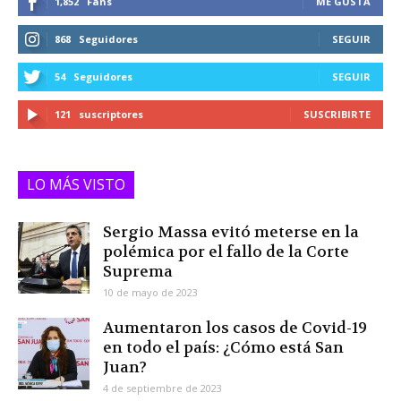
1,852
Fans
ME GUSTA
868
Seguidores
SEGUIR
54
Seguidores
SEGUIR
121
suscriptores
SUSCRIBIRTE
LO MÁS VISTO
Sergio Massa evitó meterse en la
polémica por el fallo de la Corte
Suprema
10 de mayo de 2023
Aumentaron los casos de Covid-19
en todo el país: ¿Cómo está San
Juan?
4 de septiembre de 2023