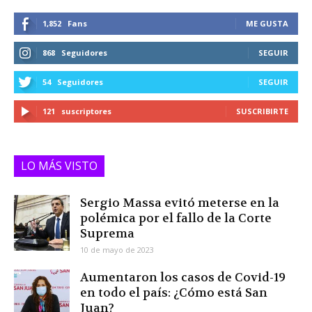
1,852
Fans
ME GUSTA
868
Seguidores
SEGUIR
54
Seguidores
SEGUIR
121
suscriptores
SUSCRIBIRTE
LO MÁS VISTO
Sergio Massa evitó meterse en la
polémica por el fallo de la Corte
Suprema
10 de mayo de 2023
Aumentaron los casos de Covid-19
en todo el país: ¿Cómo está San
Juan?