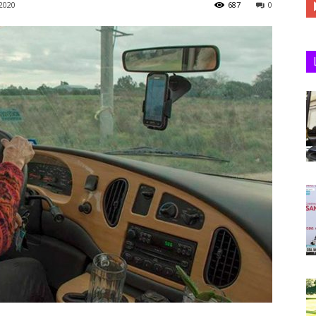
2020
687
0
Juan