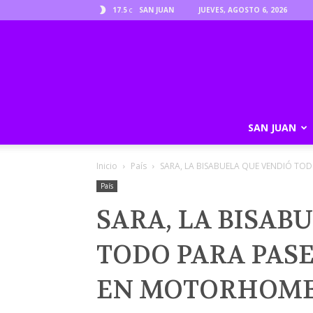
17.5
SAN JUAN
JUEVES, AGOSTO 6, 2026
C
SAN JUAN
Inicio
País
SARA, LA BISABUELA QUE VENDIÓ TOD
País
SARA, LA BISAB
TODO PARA PAS
EN MOTORHOM