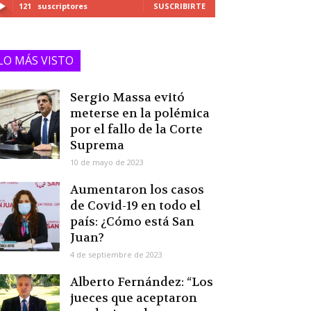
121
suscriptores
SUSCRIBIRTE
LO MÁS VISTO
Sergio Massa evitó
meterse en la polémica
por el fallo de la Corte
Suprema
10 de mayo de 2023
Aumentaron los casos
de Covid-19 en todo el
país: ¿Cómo está San
Juan?
4 de septiembre de 2023
Alberto Fernández: “Los
jueces que aceptaron