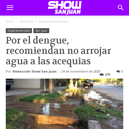
Inicio
San Juan
Departamentales
Departamentales
San Juan
Por el dengue,
recomiendan no arrojar
agua a las acequias
Por
Redacción Show San Juan
-
24 de noviembre de 2020
0
479