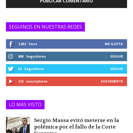
SEGUINOS EN NUESTRAS REDES
1,852
Fans
ME GUSTA
868
Seguidores
SEGUIR
54
Seguidores
SEGUIR
122
suscriptores
SUSCRIBIRTE
LO MÁS VISTO
Sergio Massa evitó meterse en la
polémica por el fallo de la Corte