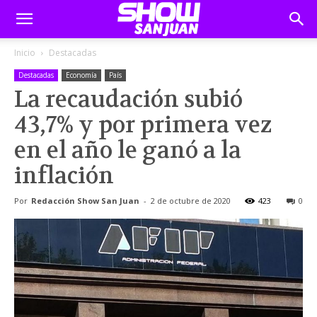
Inicio
Destacadas
Destacadas
Economía
País
La recaudación subió
43,7% y por primera vez
en el año le ganó a la
inflación
Por
Redacción Show San Juan
-
2 de octubre de 2020
423
0