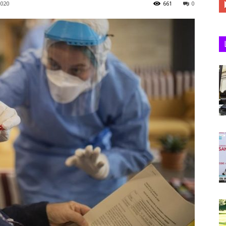
2020
661
0
Juan