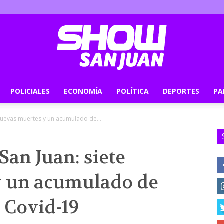
POLICIALES
ECONOMÍA
POLÍTICA
DEPORTES
PA
Show
 nuevas muertes y un acumulado de...
San Juan: siete
San
y un acumulado de
e Covid-19