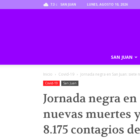
7.3
SAN JUAN
LUNES, AGOSTO 10, 2026
C
SAN JUAN
Inicio
Covid-19
Jornada negra en San Juan: siete
Covid-19
San Juan
Jornada negra en 
nuevas muertes 
8.175 contagios d