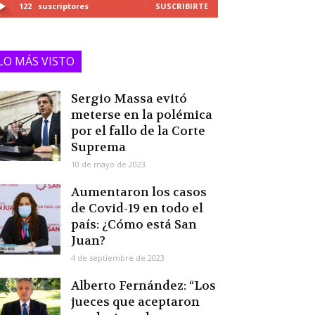
122
suscriptores
SUSCRIBIRTE
LO MÁS VISTO
Sergio Massa evitó
meterse en la polémica
por el fallo de la Corte
Suprema
10 de mayo de 2023
Aumentaron los casos
de Covid-19 en todo el
país: ¿Cómo está San
Juan?
4 de septiembre de 2023
Alberto Fernández: “Los
jueces que aceptaron