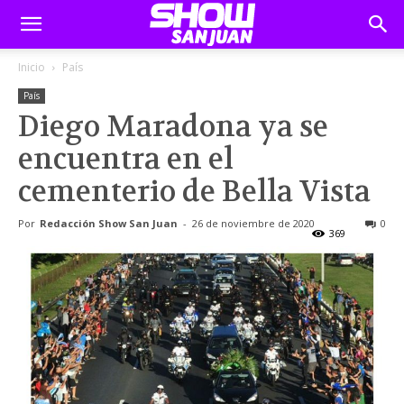
Inicio
País
País
Diego Maradona ya se
encuentra en el
cementerio de Bella Vista
Por
Redacción Show San Juan
-
26 de noviembre de 2020
0
369