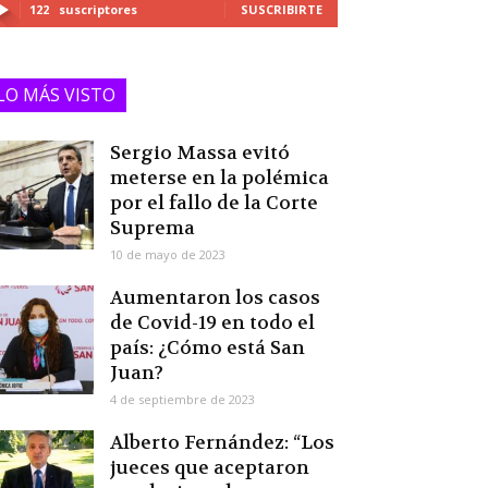
122
suscriptores
SUSCRIBIRTE
LO MÁS VISTO
Sergio Massa evitó
meterse en la polémica
por el fallo de la Corte
Suprema
10 de mayo de 2023
Aumentaron los casos
de Covid-19 en todo el
país: ¿Cómo está San
Juan?
4 de septiembre de 2023
Alberto Fernández: “Los
jueces que aceptaron