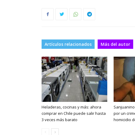
Artículos relacionados
Más del autor
Heladeras, cocinas y más: ahora
Sanjuanino 
comprar en Chile puede salir hasta
por un crim
3 veces más barato
homicidio d