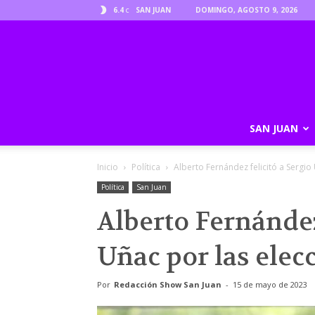
6.4
SAN JUAN
DOMINGO, AGOSTO 9, 2026
C
SAN JUAN
Inicio
Política
Alberto Fernández felicitó a Sergio
Política
San Juan
Alberto Fernández
Uñac por las elec
Por
Redacción Show San Juan
-
15 de mayo de 2023