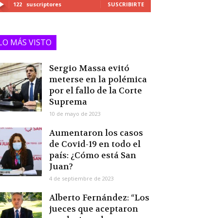
122
suscriptores
SUSCRIBIRTE
LO MÁS VISTO
Sergio Massa evitó
meterse en la polémica
por el fallo de la Corte
Suprema
10 de mayo de 2023
Aumentaron los casos
de Covid-19 en todo el
país: ¿Cómo está San
Juan?
4 de septiembre de 2023
Alberto Fernández: “Los
jueces que aceptaron