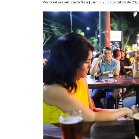
Por
Redacción Show San Juan
-
23 de octubre de 202