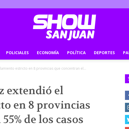
POLICIALES
ECONOMÍA
POLÍTICA
DEPORTES
PA
Show
lamiento estricto en 8 provincias que concentran el...
z extendió el
San
cto en 8 provincias
 55% de los casos