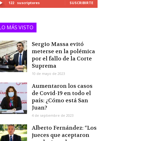
122
suscriptores
SUSCRIBIRTE
LO MÁS VISTO
Sergio Massa evitó
meterse en la polémica
por el fallo de la Corte
Suprema
10 de mayo de 2023
Aumentaron los casos
de Covid-19 en todo el
país: ¿Cómo está San
Juan?
4 de septiembre de 2023
Alberto Fernández: “Los
jueces que aceptaron