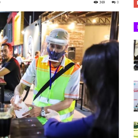
0
369
0
Juan