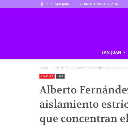
7.5
SAN JUAN
VIERNES, AGOSTO 7, 2026
C
SAN JUAN
Inicio
Covid-19
Alberto Fernández extendió el ais
Covid-19
País
Alberto Fernánde
aislamiento estri
que concentran el