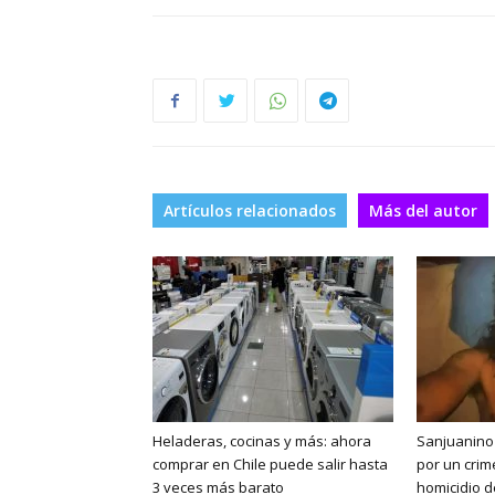
Artículos relacionados
Más del autor
Heladeras, cocinas y más: ahora
Sanjuanino 
comprar en Chile puede salir hasta
por un crim
3 veces más barato
homicidio d