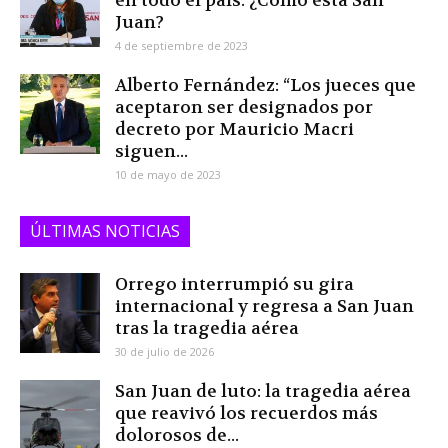
en todo el país: ¿Cómo está San
Juan?
4 de septiembre de 2023
Alberto Fernández: “Los jueces que
aceptaron ser designados por
decreto por Mauricio Macri
siguen...
10 de mayo de 2023
ÚLTIMAS NOTICIAS
Orrego interrumpió su gira
internacional y regresa a San Juan
tras la tragedia aérea
30 de julio de 2026
San Juan de luto: la tragedia aérea
que reavivó los recuerdos más
dolorosos de...