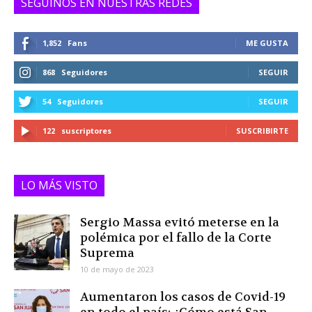
SEGUINOS EN NUESTRAS REDES
1,852
Fans
ME GUSTA
868
Seguidores
SEGUIR
54
Seguidores
SEGUIR
122
suscriptores
SUSCRIBIRTE
LO MÁS VISTO
Sergio Massa evitó meterse en la
polémica por el fallo de la Corte
Suprema
10 de mayo de 2023
Aumentaron los casos de Covid-19