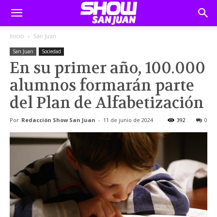
Inicio
San Juan
San Juan
Sociedad
En su primer año, 100.000
alumnos formarán parte
del Plan de Alfabetización
Por
Redacción Show San Juan
-
11 de junio de 2024
392
0